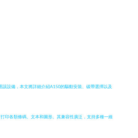
該設備，本文將詳細介紹A150的驅動安裝、碳帶選擇以及
夠清晰打印各類條碼、文本和圖形。其兼容性廣泛，支持多種一維