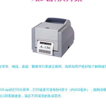
，在零售、物流、倉儲、醫療等行業廣泛應用。為幫助用戶更好地了解和使用
03 dpi的打印分辨率，打印速度可達每秒4英寸（約102毫米），能
種接口與電腦連接，滿足不同場景的集成需求。