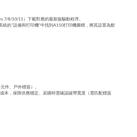
7/8/10/11）下載對應的最新版驅動程序。
統的“設備和打印機”中找到A150打印機圖標，將其設置為默
。
子元件、戶外標簽）。
卷成本，保障供應穩定。采購時需確認碳帶寬度（需匹配標簽