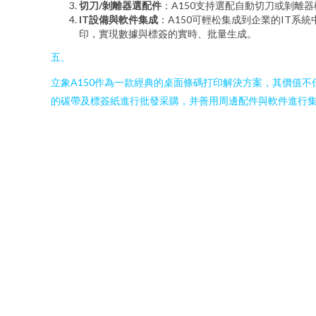
切刀/剝離器選配件
：A150支持選配自動切刀或剝離
IT設備與軟件集成
：A150可輕松集成到企業的IT系統
印，實現數據與標簽的實時、批量生成。
五、
立象A150作為一款經典的桌面條碼打印解決方案，其價值
的碳帶及標簽紙進行批發采購，并善用周邊配件與軟件進行集