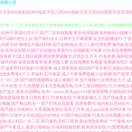
有限公司
影天堂80s电影院|80s电影天堂八西|80s电影天堂大泥|80s电影天堂高清
乱伦种子
美国伦理大片
国产二区在线观看
美女伦理视频
福利偷拍小视频
青草国内 欧美色图麻豆传媒 午夜神马福利社 91豆花导航 91喷水视频 91视频网最新
国产a级0
变性人妖
国产福利永久
日韩中文字幕观看
足交在线播放91
丁香
人内射无码
激情五月极品婷婷
国产剧情精品
成人三级伦理免费
偷怕欧美
欧美色综合网
91国产自拍偷拍
香蕉911
花蝴蝶看片免费
白丝美女免费网
 欧美91第一二三区 美女诱惑 国产久草资源站 超碰在线人人人摸 加比勒av 91丝袜稀缺资源
页夜夜
91成人精品视频
蜜桃爱爱视频
乱伦熟女五月天
91香蕉视
福利在
一级片内射
夜夜骑青青草
欧美色图人妻
在线免费欧美视频
免费黄色毛片
线观 日日干干超B 91亚色正在播放 福利TV在线 国产一区二区人妻精 色香焦AV 污污
色淫
波多野结依电影
91狠狠撸
成人深夜电影
精品国产美女剃毛
加勒比熟
在线免费黄A片
久草福利
乱伦家庭
成人午夜免费视频
人妖射精
国产屁屁
日一区二区
国产激情视频网站
成人视频日本
茄子视频污
亚洲色欲天天
成
很黄的视频 91社在线电影 大香蕉婷婷 韩国妈妈拍A片 国精自拍小草莓 欧美不卡二期 久
产不卡在线
91九色视频
日本天堂视频导航
日本三级光棍影院
91大神精品
国产成人
黄色岛国网站
欧美一xxxxx
欧美gayv
91色情激情网
中国韩国日
1看片婬黄大片网址 五月天操穴 91视频污www 欧美亚洲日韩成人 超碰在线进入91 
美性爱插插
欧美日韩色黄片
91草莓影院
午夜电影网久久
国产丝袜美女
草B视频
国产精品熟女一
国产巨乳在线观看
四虎免费91
国内精品无码短片
国产成人在线网站
久草视频资源站
综合五月香
成人app在线
四虎试看
9
024免费在线视频 影音先锋中文字幕资源 www91久草 99成人 91视频国产 91狠狠综合色
费91
日韩中文在线
精品中的精品
97国产精品视频
91美女在线视频
51欧
在线
成人精品一区二区
韩日爆乳无码三级
欧美伦理电影网站
艹艹操操
A
在线观看 在线看男人懂的久操 亚州麻豆91av 亚洲三级网络黄色片 四虎影业 无码砖区 
国产午夜成人
最新日韩精品
91福利视频导航
欧美喷水影院
91爱爱视频