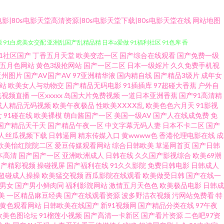
电影|80s电影天堂高清资源|80s电影天堂下载|80s电影天堂在线
网站地图
91社区国产
丁香五月天堂
欧美变态一区
国产综合在线观看
国产免费一级
网址 男人天堂第一页 国产精品九十九区 国产区品二区视频 www91超碰在线
五月色网站
黄色3级抢网站
国产一区二区
日本一级婬片
久久免费手机视
亚州图片
国产AV国产AV
97亚洲精华液
国内精自线
国产精品3级片
成年女
站
欧美女人与动物交
国产精品无码电影
91插插库
97超碰大香蕉
户外自
 91白虎美女交配 亚洲乱国产乱精品精 日本a爱做 91福利社区 91色库 香
线视频直播
一区xxxxx
岛国大片免费视频
一道日本亚洲香蕉
国产91高清精
成人精品无码视频
欧美午夜极品
性欧美ⅩⅩⅩⅩ乱
欧美色色六月天
91影视
色色视频网站 深夜av 91福利视频五月花 91色色福利视频 超碰在线人人人摸
女
91碰在线
欧美裸模
萌白酱国产一区
美国一级AV
国产人在线成免费
免
国产精品天干天
国产精品午夜一区
中文字幕无码人妻
日本不卡二区
国产
人丝瓜视频下载
日韩逼网
精东传媒入口
黄wwww色
香港伦理电影在线
成
久精品只有18岁 欧美影片网站推荐 欧美aⅤ 九九久久精品 美女肏屄韩国 美
欧美怡红院院二区
爱豆传媒观看网站
综合日韩欧美
草逼网首页
国产日韩
本高清
国产国产一区
亚洲欧洲成人
日韩在线
久久国产影视综合
欧美69潮
91麻豆蜜桃人妻 国产白丝一二三四区 国产欧美成人精品综合 欧美色aⅴ欧美
国产精彩视频
操碰视屏
国产福利在线
91久久影院
免费日韩电影
日韩成人
超碰成人操操
欧美猛交视频
西瓜影院在线观看
欧美做受日韩
国产在线一
1男女
国产男小鲜肉同
福利影院网站
激情五月天色色
欧美极品电影
日韩成
网 91av手机视频在线 91色色视频 91内设网站 91老熟女露脸精品 91高跟
美
一区精品麻豆经典
国产在线观看资源
波多野洁衣视频
污网站免费看
特
V黄色观看网站
日韩欧美在线国产
新91视频网
国产精品分类在线
97午夜
三级黄在线 欧美性爱亚洲色图91 九色蝌蚪91Porn 国产精品自拍第一区
欧美色图论坛
91榴莲小视频
国产高清一卡新区
国产看片资源
二色吧97资