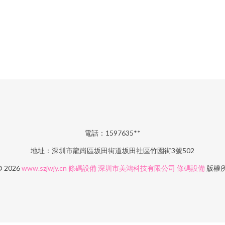
電話：1597635**
地址：深圳市龍崗區坂田街道坂田社區竹園街3號502
© 2026
www.szjwjy.cn
條碼設備
深圳市美鴻科技有限公司
條碼設備
版權