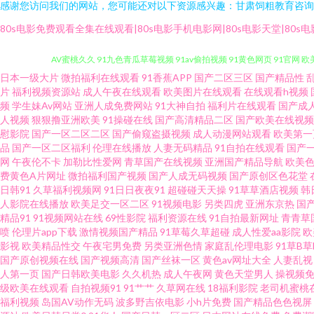
感谢您访问我们的网站，您可能还对以下资源感兴趣：甘肃饲粗教育咨询
80s电影免费观看全集在线观看|80s电影手机电影网|80s电影天堂|80s电
日本一级大片
微拍福利在线观看
91香蕉APP
国产二区三区
国产精品性
www91黄色 婷婷成人综合网 97亚洲精品成人 国产自拍偷偷视频 九九青
片
福利视频资源站
成人午夜在线观看
欧美图片在线观看
在线观看h视频
频
学生妹Av网站
亚洲人成免费网站
91大神自拍
福利片在线观看
国产成
人视频
狠狠撸亚洲欧美
91操碰在线
国产高清精品二区
国产欧美在线视频
AV蜜桃久久 91九色青瓜草莓视频 91av偷拍视频 91黄色网页 91官网
慰影院
国产一区二区二区
国产偷窥盗摄视频
成人动漫网站观看
欧美第一
品
国产一区二区福利
伦理在线播放
人妻无码精品
91自拍在线观看
国产
蕉视频 91最新在线免费观看 日韩极品av 91成人电影在线视频 91嫩国产
网
午夜伦不卡
加勒比性爱网
青草国产在线视频
亚洲国产精品导航
欧美
费黄色A片网址
微拍福利国产视频
国产人成无码视频
国产原创区色花堂
日韩91
久草福利视频网
91日日夜夜91
超碰碰天天操
91草草酒店视频
韩
超碰91免费在线 精品99re 久久国产91做爱视频 五月婷婷淫 午夜男女
人影院在线播放
欧美足交一区二区
91视频电影
另类四虎
亚洲东京热
国
精品91
91视频网站在线
69性影院
福利资源在线
91自拍最新网址
青青草
女网站在线观看 人人看导航第一站 91豆花网址在线 久久嫩草精品久久 9
喷
伦理片app下载
激情视频国产精品
91草莓久草超碰
成人性爱aa影院
欧
影视
欧美精品性交
午夜宅男免费
另类亚洲色情
家庭乱伦理电影
91草B
国产原创视频在线
国产视频高清
国产丝袜一区
黄色av网址大全
人妻乱视
综合色 91成人在线网址 91黑丝国 91超碰网址 91两性视频 91干丝袜 1
人第一页
国产日韩欧美电影
久久机热
成人午夜网
黄色天堂男人
操视频免
级欧美在线观看
自拍视频91
91艹艹
久草网在线
18福利影院
老司机蜜桃
白丝入口 亚洲欧洲美洲天堂无码 在线91 无码人妻影音先锋 午夜福利高潮
福利视频
岛国AV动作无码
波多野吉依电影
小h片免费
国产精品色色视屏