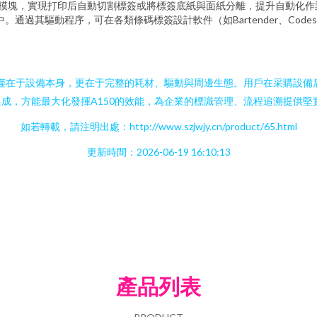
器模塊，實現打印后自動切割標簽或將標簽底紙與面紙分離，提升自動化作
中。通過其驅動程序，可在各類條碼標簽設計軟件（如Bartender、Cod
不僅在于設備本身，更在于完整的耗材、驅動與周邊生態。用戶在采購設
成，方能最大化發揮A150的效能，為企業的標識管理、流程追溯提供堅
如若轉載，請注明出處：http://www.szjwjy.cn/product/65.html
更新時間：2026-06-19 16:10:13
產品列表