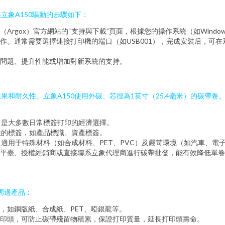
立象A150驅動的步驟如下：
gox）官方網站的“支持與下載”頁面，根據您的操作系統（如Windows 
。通常需要選擇連接打印機的端口（如USB001），完成安裝后，可在系
問題、提升性能或增加對新系統的支持。
和耐久性。立象A150使用外碳、芯徑為1英寸（25.4毫米）的碳帶卷
，是大多數日常標簽打印的經濟選擇。
性的標簽，如產品標識、資產標簽。
適用于特殊材料（如合成材料、PET、PVC）及嚴苛環境（如汽車、電
B平臺、授權經銷商或直接聯系立象代理商進行碳帶批發，能有效降低單
周邊產品：
，如銅版紙、合成紙、PET、啞銀龍等。
印頭，可防止碳帶殘留物積累，保證打印質量，延長打印頭壽命。