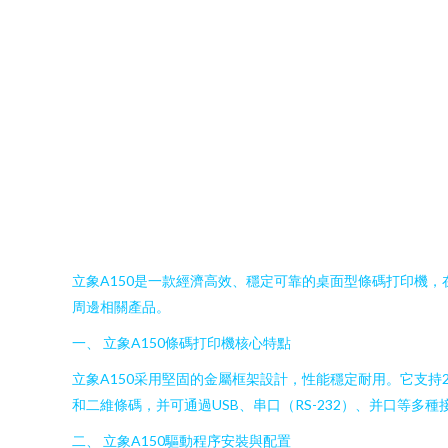
立象A150是一款經濟高效、穩定可靠的桌面型條碼打印機
周邊相關產品。
一、 立象A150條碼打印機核心特點
立象A150采用堅固的金屬框架設計，性能穩定耐用。它支持2
和二維條碼，并可通過USB、串口（RS-232）、并口等多
二、 立象A150驅動程序安裝與配置