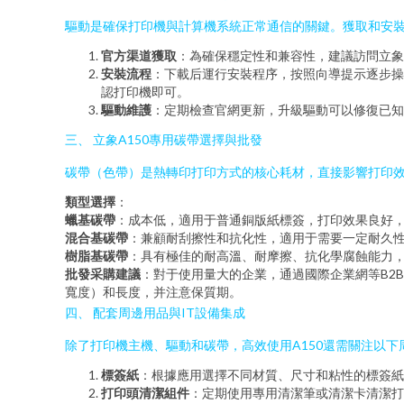
驅動是確保打印機與計算機系統正常通信的關鍵。獲取和安裝
官方渠道獲取
：為確保穩定性和兼容性，建議訪問立象（Ar
安裝流程
：下載后運行安裝程序，按照向導提示逐步操作
認打印機即可。
驅動維護
：定期檢查官網更新，升級驅動可以修復已知
三、 立象A150專用碳帶選擇與批發
碳帶（色帶）是熱轉印打印方式的核心耗材，直接影響打印效果
類型選擇
：
蠟基碳帶
：成本低，適用于普通銅版紙標簽，打印效果良好
混合基碳帶
：兼顧耐刮擦性和抗化性，適用于需要一定耐久
樹脂基碳帶
：具有極佳的耐高溫、耐摩擦、抗化學腐蝕能力，
批發采購建議
：對于使用量大的企業，通過國際企業網等B2
寬度）和長度，并注意保質期。
四、 配套周邊用品與IT設備集成
除了打印機主機、驅動和碳帶，高效使用A150還需關注以下
標簽紙
：根據應用選擇不同材質、尺寸和粘性的標簽紙
打印頭清潔組件
：定期使用專用清潔筆或清潔卡清潔打