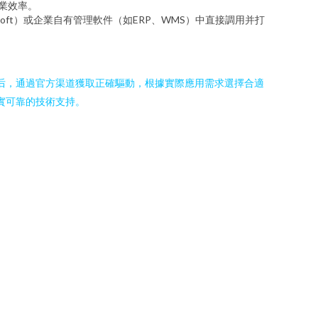
業效率。
esoft）或企業自有管理軟件（如ERP、WMS）中直接調用并打
備后，通過官方渠道獲取正確驅動，根據實際應用需求選擇合適
實可靠的技術支持。